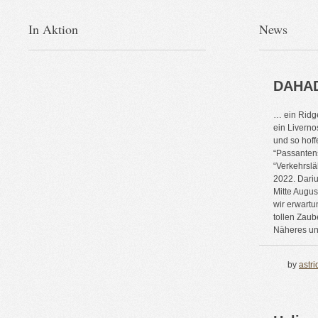
In Aktion
News
DAHA
… ein Ridg
ein Liverno
und so hoff
“Passanten
“Verkehrslä
2022. Dari
Mitte Augus
wir erwartu
tollen Zau
Näheres un
by
astri