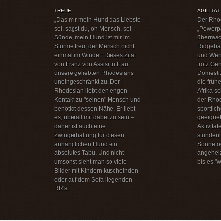
TREUE
AGILITÄT
„Das mir mein Hund das Liebste
Der Rhod
sei, sagst du, oh Mensch, sei
„Powerpa
Sünde, mein Hund ist mir im
überrasc
Sturme treu, der Mensch nicht
Ridgebac
einmal im Winde.“ Dieses Zitat
und Wend
von Franz von Assisi trifft auf
trotz Ge
unsere geliebten Rhodesians
Domestiz
uneingeschränkt zu. Der
die früh
Rhodesian liebt den engen
Afrika sc
Kontakt zu "seinen" Mensch und
der Rhod
benötigt dessen Nähe. Er liebt
sportlich
es, überall mit dabei zu sein –
geeignete
daher ist auch eine
Aktivität
Zwingerhaltung für diesen
stundenl
anhänglichen Hund ein
Sonne o
absolutes Tabu. Und nicht
angeheiz
umsonst sieht man so viele
bis es "w
Bilder mit Kindern kuschelnden
oder auf dem Sofa liegenden
RR's.