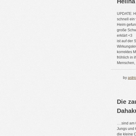
Helina
UPDATE: He
schnell ei
Heim gefund
große Schwe
erklärt <3
ist auf der
Wirkungskr
korrektes 
fröhlich in 
Menschen, di
by
astri
Die za
Dahak
….sind am 0
Jungs und 
die kleine 