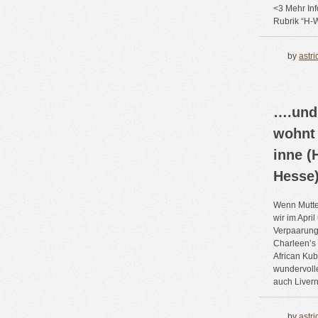
<3 Mehr Inf
Rubrik “H-W
by
astri
….und
wohnt 
inne 
Hesse
Wenn Mutter
wir im Apri
Verpaarung
Charleen’s
African Kub
wundervoll
auch Liver
by
astri